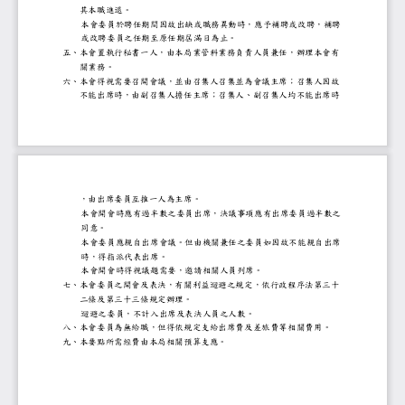
其本職進退
。
本會委員於聘任期間因故出缺或職務異動時，應予
或改聘委員之任期至原任期屆滿日為止
。
五、
本會置執行秘書一人，由本局業管科業務負責人員
關業務。
六、
本會得視需要召開會議，並由召集人召集並為會議
不能出席時，由副召集人擔任主席；召集人、副召
，由出席委員互推一人為主席
。
本會開會時應有過半數之委員出席，決議事項應有
同意
。
本會委員應親自出席會議。但由機關兼任之委員如
時，得指派代表出席
。
本會開會時得視議題需要，邀請相關人員列席
。
七、
本會委員之開會及表決，有關利益迴避之規定，依
二條及第三十三條規定辦理
。
迴避之委員，不計入出席及表決人員之人數
。
八、
本會委員為無給職，但得依規定支給出席費及差旅
。
九、
本要點所需經費由本局相關預算支應
。