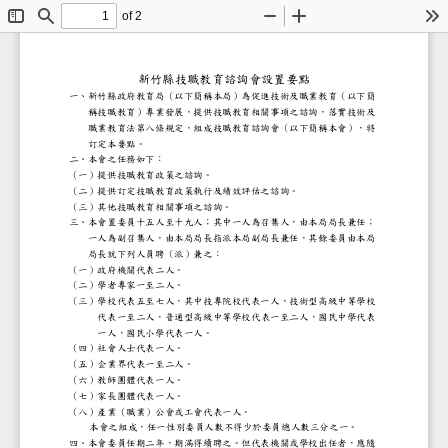
of 2
Toggle
Find
Zoom
Zoom
To
Sidebar
Out
In
新竹縣
技職教育諮詢會設置要點
一、
新竹縣政府教育局（以下簡稱本局）為促進技術及
稱技職教育）專業發展，提供技職教育相關事項之
職業教育法第八條規定，組成技職教育諮詢會（以
訂定本要點。
二、本會之任務如下：
（一）
提供技職教育政策之諮詢。
（二）
提供訂定技職教育政策執行及績效評估之諮詢。
（三）
其他技職教育相關事項之諮詢。
三、
本會置委員十五人至十九人；其中一人為召集人，
一人為副召集人，由本局局長指派本局副局長兼任
局長就下列人員聘（派）兼之：
（一）政府機關代表二人。
（二）學者專家一至二人。
（三）學校代表五至
七
人，其中技專院校代表一人，技術型高
代表一至二人，
普通型高級中等學校
代表一至二人，國民中學代
一人，國民小學代表一人。
（四）社會人士代表一人。
（五）企業界代表一至二人。
（六）教師團體代表一人。
（七）
家長團體代表一人。
（
八
）產業（職業）公會或工會代表一人。
本會之組成，任一性別委員人數不得少於委員總人
四、
本會委員任期二年，期滿得續聘之。但代表機關或