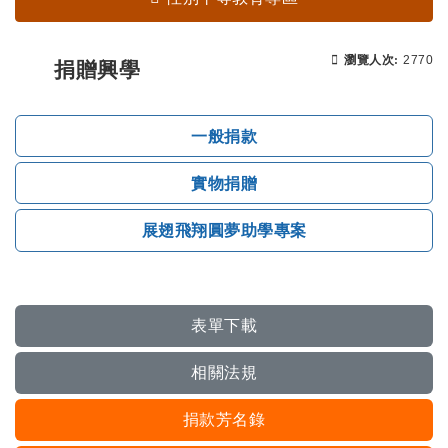
瀏覽次
瀏覽人次:
2770
捐贈興學
一般捐款
實物捐贈
展翅飛翔圓夢助學專案
表單下載
相關法規
捐款芳名錄